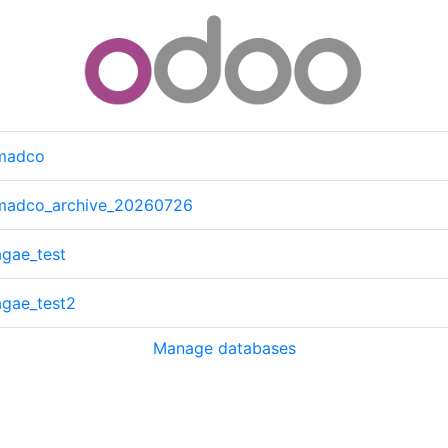
madco
madco_archive_20260726
gae_test
agae_test2
Manage databases